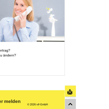
rtrag?
zu ändern?
Nachricht schreib
er melden
© 2026 vif-GmbH