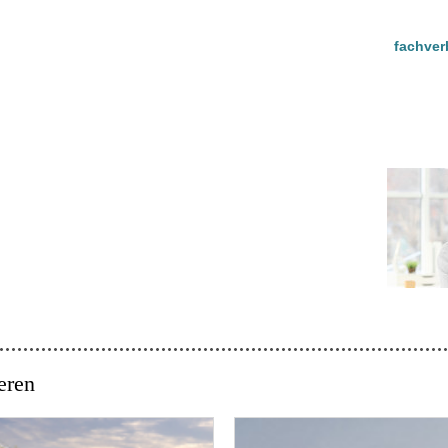
fachver
eren